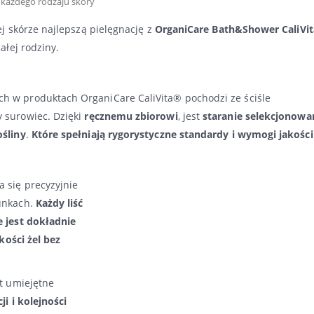
 każdego rodzaju skóry
j skórze najlepszą pielęgnację z
OrganiCare Bath&Shower CaliVit
ałej rodziny.
h w produktach OrganiCare CaliVita® pochodzi ze ściśle
y surowiec. Dzięki
ręcznemu zbiorowi
, jest
staranie selekcjonowa
ośliny
.
Które spełniają rygorystyczne standardy i wymogi jakości
 się precyzyjnie
unkach.
Każdy liść
e jest dokładnie
kości żel bez
t umiejętne
ji i kolejności