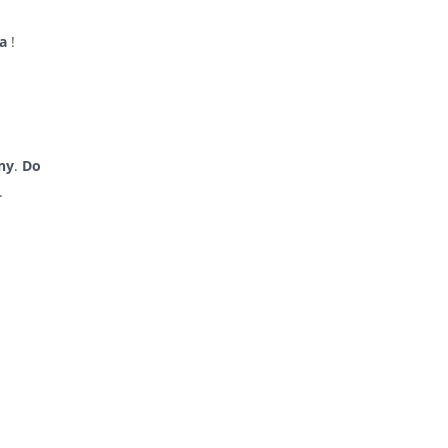
a
!
ny
.
Do
.