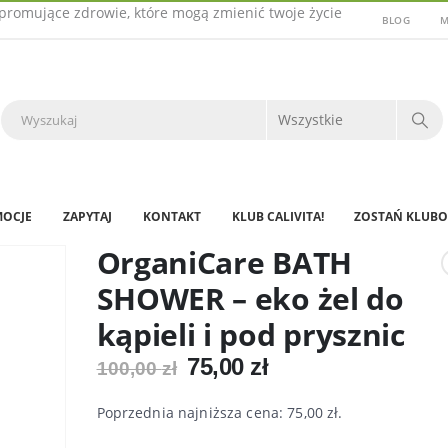
promujące zdrowie, które mogą zmienić twoje życie
BLOG
M
OCJE
ZAPYTAJ
KONTAKT
KLUB CALIVITA!
ZOSTAŃ KLUBO
OrganiCare BATH
SHOWER – eko żel do
kąpieli i pod prysznic
Pierwotna
Aktualna
75,00
zł
100,00
zł
cena
cena
wynosiła:
wynosi:
Poprzednia najniższa cena:
75,00
zł
.
100,00 zł.
75,00 zł.