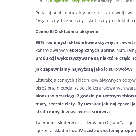
Ekologiczne i bezpieczne
dla skóry
– Idealne dla
Podaruj sobie naturalny prezent i zapewnij swoje
Organiczny, bezpieczny i skuteczny produkt dla c
Cenne BIO składniki aktywne
95% roślinnych składników aktywnych
zawartyc
kontrolowanych
ekologicznych upraw
. Naturaln
produkcji wykorzystywane są niektóre części r
Jak zapewniamy najwyższą jakość surowców?
Ekstrakcja cennych składników aktywnych odbywa
określoną metodą. W ściśle kontrolowanych war
aloesu w przeciągu 2 godzin po ręcznym zbiorz
myty
,
ręcznie cięty. B
y uzyskać jak najlepszej ja
strat cennych właściwości surowca
.
Tajemnicą skuteczności działania OrganiCare jes
łączenie składników.
W ściśle określonej proporc