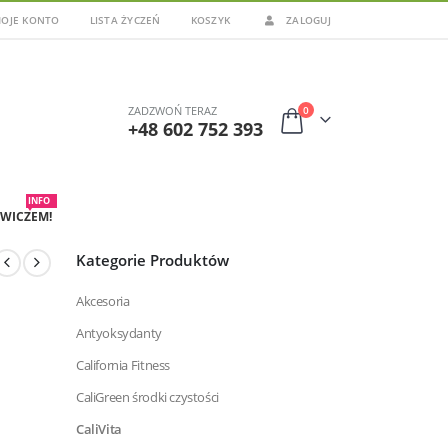
OJE KONTO
LISTA ŻYCZEŃ
KOSZYK
ZALOGUJ
0
ZADZWOŃ TERAZ
+48 602 752 393
INFO
WICZEM!
Kategorie Produktów
Akcesoria
Antyoksydanty
California Fitness
CaliGreen środki czystości
CaliVita