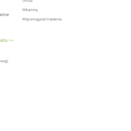
Uroda
Witaminy
atnie
Wspomaganie trawienia
uktu >>
owagi