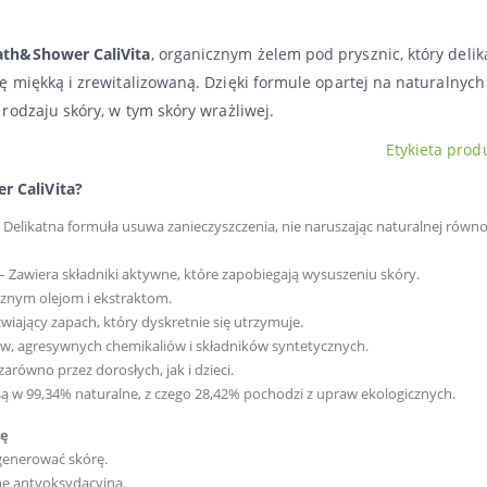
ath&Shower CaliVita
, organicznym żelem pod prysznic, który delik
ę miękką i zrewitalizowaną. Dzięki formule opartej na naturalnych
 rodzaju skóry, w tym skóry wrażliwej
.
Etykieta prod
 CaliVita?
 Delikatna formuła usuwa zanieczyszczenia, nie naruszając naturalnej równ
– Zawiera składniki aktywne, które zapobiegają wysuszeniu skóry.
cznym olejom i ekstraktom.
wiający zapach, który dyskretnie się utrzymuje.
w, agresywnych chemikaliów i składników syntetycznych.
równo przez dorosłych, jak i dzieci.
są w 99,34% naturalne, z czego 28,42% pochodzi z upraw ekologicznych.
rę
egenerować skórę.
nę antyoksydacyjną.