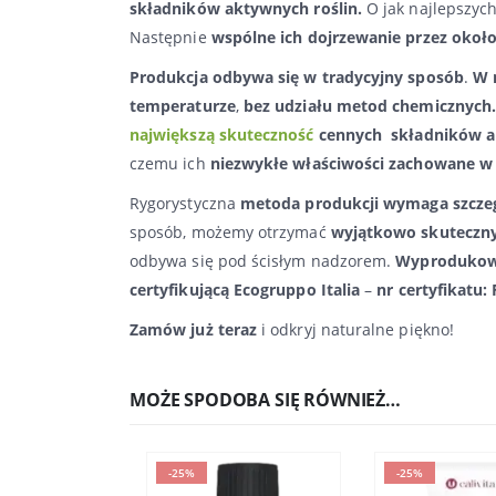
składników aktywnych roślin.
O jak najlepszych
Następnie
wspólne ich dojrzewanie przez około
Produkcja odbywa się w tradycyjny sposób
.
W 
temperaturze
,
bez udziału metod chemicznych.
największą skuteczność
cennych składników a
czemu ich
niezwykłe
właściwości zachowane w
Rygorystyczna
metoda produkcji wymaga szczeg
sposób, możemy otrzymać
wyjątkowo skuteczny 
odbywa się pod ścisłym nadzorem.
Wyprodukowa
certyfikującą Ecogruppo Italia
–
nr certyfikatu
Zamów już teraz
i odkryj naturalne piękno!
MOŻE SPODOBA SIĘ RÓWNIEŻ…
-25%
-25%