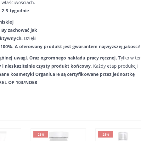
 właściwościach.
 2-3 tygodnie
.
niskiej
 B
y zachować jak
ktywnych.
Dzięki
 100%
.
A oferowany produkt jest gwarantem najwyższej jakości
!
ólnej uwagi. Oraz ogromnego nakładu pracy ręcznej.
Tylko w te
i nieskazitelnie czysty produkt końcowy
. Każdy etap produkcji
ne kosmetyki OrganiCare są certyfikowane przez jednostkę
: REL OP 103/NO58
-25%
-25%