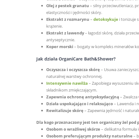
Olej z pestek granatu
– silny przeciwutleniacz, p
elastyczności i jędrności skóry.
Ekstrakt z rozmarynu
–
detoksykuje
i tonizuje 
krążenie.
Ekstrakt z lawendy
– łagodzi skórę, działa przeciw
antyseptycznie.
Koper morski
– bogaty w kompleks minerałów kor
Jak działa OrganiCare Bath&Shower?
Oczyszcza i oczyszcza skórę
– Usuwa zanieczyszcz
naturalnej warstwy ochronnej.
Intensywnie nawilża
– Zapobiega wysuszeniu skó
składnikom zmiękczającym.
Zapewnia ochronę antyoksydacyjną
– Zwalcza 
Działa uspokajająco i relaksująco
– Lawenda i r
Rewitalizuje skórę
– Zapewnia jędrność i natural
Dla kogo przeznaczony jest ten organiczny żel pod 
Osobom o wrażliwej skórze
– delikatna formuła 
Osobom preferującym produkty naturalne
– b