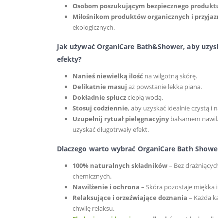
Osobom poszukującym bezpiecznego produktu 
Miłośnikom produktów organicznych i przyjaz
ekologicznych.
Jak używać OrganiCare Bath&Shower, aby uzysk
efekty?
Nanieś niewielką ilość
na wilgotną skórę.
Delikatnie masuj
aż powstanie lekka piana.
Dokładnie spłucz
ciepłą wodą.
Stosuj codziennie
, aby uzyskać idealnie czystą i 
Uzupełnij rytuał pielęgnacyjny
balsamem nawilż
uzyskać długotrwały efekt.
Dlaczego warto wybrać OrganiCare Bath
Shower
100% naturalnych składników
– Bez drażniących
chemicznych.
Nawilżenie i ochrona
– Skóra pozostaje miękka i
Relaksujące i orzeźwiające doznania
– Każda ką
chwilę relaksu.