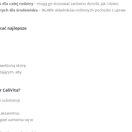
dla całej rodziny
– mogą go stosować zarówno dorośli, jak i dzieci.
nych dla środowiska
– 96,48% składników roślinnych pochodzi z upraw
ać najlepsze
nawilżoną skórę.
ającym, aby
 CaliVita?
 substancji
 aksamitna.
piel zamienia się w