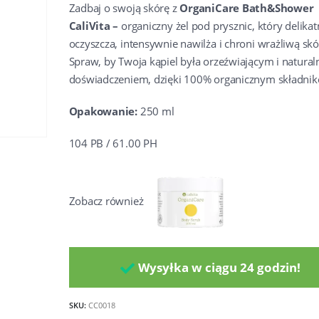
Zadbaj o swoją skórę z
OrganiCare Bath&Shower
CaliVita –
organiczny żel pod prysznic, który delikat
oczyszcza, intensywnie nawilża i chroni wrażliwą skó
Spraw, by Twoja kąpiel była orzeźwiającym i natura
doświadczeniem, dzięki 100% organicznym składni
Opakowanie:
250 ml
104 PB / 61.00 PH
Zobacz również
Wysyłka w ciągu 24 godzin!
SKU:
CC0018