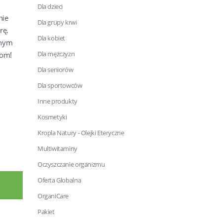
Dla dzieci
nie
Dla grupy krwi
rę.
Dla kobiet
lnym
Dla mężczyzn
kom!
Dla seniorów
Dla sportowców
Inne produkty
Kosmetyki
Kropla Natury - Olejki Eteryczne
Multiwitaminy
Oczyszczanie organizmu
Oferta Globalna
OrganiCare
Pakiet