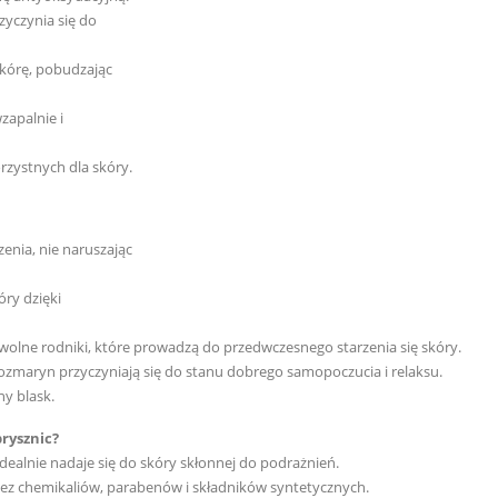
rzyczynia się do
skórę, pobudzając
zapalnie i
zystnych dla skóry.
enia, nie naruszając
ry dzięki
wolne rodniki, które prowadzą do przedwczesnego starzenia się skóry.
ozmaryn przyczyniają się do stanu dobrego samopoczucia i relaksu.
ny blask.
prysznic?
idealnie nadaje się do skóry skłonnej do podrażnień.
ez chemikaliów, parabenów i składników syntetycznych.