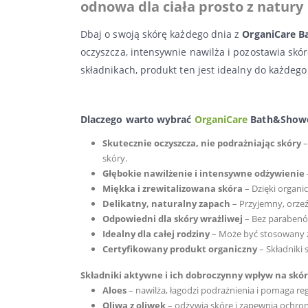
odnowa dla ciała prosto z natury
Dbaj o swoją skórę każdego dnia z
OrganiCare B
oczyszcza, intensywnie nawilża i pozostawia skór
składnikach, produkt ten jest idealny do każdego
Dlaczego warto wybrać
OrganiCare
Bath&Shower
Skutecznie oczyszcza, nie podrażniając skóry
–
skóry.
Głębokie nawilżenie i intensywne odżywienie
Miękka i zrewitalizowana skóra
– Dzięki organi
Delikatny, naturalny zapach
– Przyjemny, orzeź
Odpowiedni dla skóry wrażliwej
– Bez parabenó
Idealny dla całej rodziny
– Może być stosowany za
Certyfikowany produkt organiczny
– Składniki 
Składniki aktywne i ich dobroczynny wpływ na skó
Aloes
– nawilża, łagodzi podrażnienia i pomaga r
Oliwa z oliwek
– odżywia skórę i zapewnia ochro