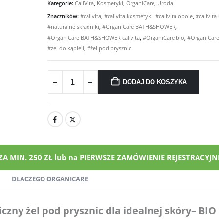
Kategorie:
CaliVita
,
Kosmetyki
,
OrganiCare
,
Uroda
Znaczników:
#calivita
,
#calivita kosmetyki
,
#calivita opole
,
#calivita
#naturalne składniki
,
#OrganiCare BATH&SHOWER
,
#OrganiCare BATH&SHOWER calivita
,
#OrganiCare bio
,
#OrganiCare 
#żel do kąpieli
,
#żel pod prysznic
DODAJ DO KOSZYKA
MIN. 250 ZŁ lub na PIERWSZE ZAMÓWIENIE REJESTRACYJNE
DLACZEGO ORGANICARE
czny żel pod prysznic dla idealnej skóry
– BIO