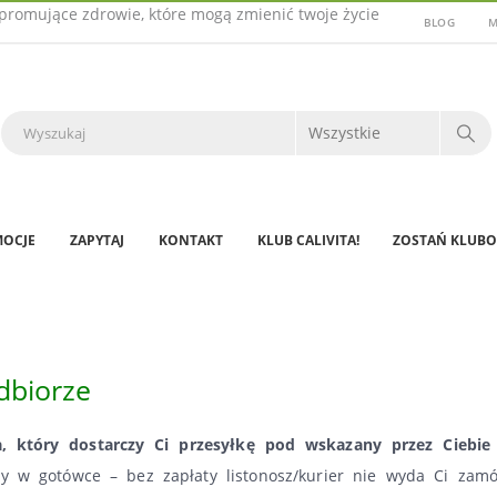
promujące zdrowie, które mogą zmienić twoje życie
BLOG
M
OCJE
ZAPYTAJ
KONTAKT
KLUB CALIVITA!
ZOSTAŃ KLUBO
dbiorze
a, który dostarczy Ci przesyłkę pod wskazany przez Ciebie 
y w gotówce – bez zapłaty listonosz/kurier nie wyda Ci zamó