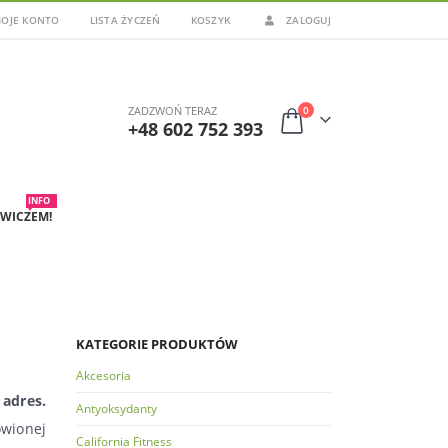
OJE KONTO
LISTA ŻYCZEŃ
KOSZYK
ZALOGUJ
0
ZADZWOŃ TERAZ
+48 602 752 393
INFO
WICZEM!
KATEGORIE PRODUKTÓW
Akcesoria
adres.
Antyoksydanty
wionej
California Fitness