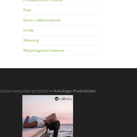
Pure
Serce i układ krążenia
Uroda
Witaminy
Wspomaganie trawienia
Zobacz wszystkie produkty w
Katalogu Produktów: