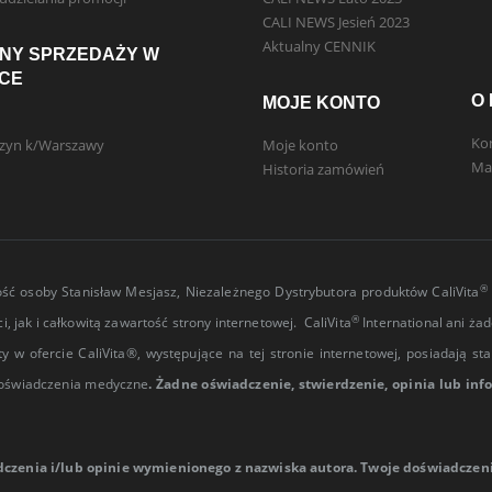
CALI NEWS Jesień 2023
Aktualny CENNIK
NY SPRZEDAŻY W
CE
O
MOJE KONTO
Ko
szyn k/Warszawy
Moje konto
Ma
Historia zamówień
®
ość osoby Stanisław Mesjasz, Niezależnego Dystrybutora produktów CaliVita
®
 jak i całkowitą zawartość strony internetowej. CaliVita
International ani ża
y w ofercie CaliVita®, występujące na tej stronie internetowej, posiadają s
 oświadczenia medyczne
.
Żadne oświadczenie, stwierdzenie, opinia lub in
dczenia i/lub opinie wymienionego z nazwiska autora. Twoje doświadcze