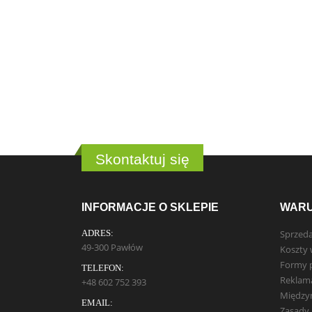
Skontaktuj się
INFORMACJE O SKLEPIE
WARU
ADRES:
Sprzed
49-300 Pawłów
Koszty 
Formy p
TELEFON:
Reklam
+48 602 752 393
Między
EMAIL:
Zasady 