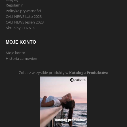
Regulamin
Polityka prywatności
CALI NEWS Lato 2023
CALI NEWS Jesień 2023
Aktualny CENNIK
MOJE KONTO
Moje konto
Historia zamówień
Zobacz wszystkie produkty w
Katalogu Produktów: