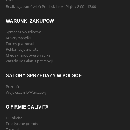
Realizacja zamówień Poniedziałek- Piątek 8.00 - 13.00
WARUNKI ZAKUPÓW
Sprzedaż wysyłkowa
Koszty wysyłki
Formy płatności
Reklamacje-Zwroty
Międzynarodowa wysyłka
Zasady udzielania promocji
SALONY SPRZEDAŻY W POLSCE
Poznań
Wojcieszyn k/Warszawy
O FIRMIE CALIVITA
O CaliVita
Praktyczne porady
Zapytaj