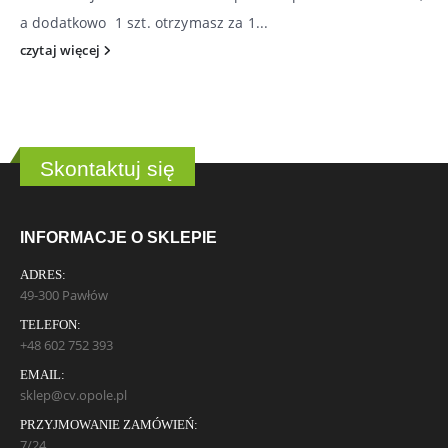
a dodatkowo 1 szt. otrzymasz za 1...
czytaj więcej
Skontaktuj się
INFORMACJE O SKLEPIE
ADRES:
49-300 Pawłów
TELEFON:
+48 602 752 393
EMAIL:
sklep@cv.opole.pl
PRZYJMOWANIE ZAMÓWIEŃ:
7/24