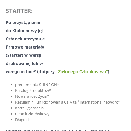
STARTER
:
Po przystąpieniu
do Klubu nowy jej
Członek otrzymuje
firmowe materiały
(Starter) w wersji
drukowanej lub w
wersji on-line* (dotyczy
„Zielonego Członkostwa”
):
prenumerata SHINE ON*
Katalog Produktów*
Nowa Jakość Życia*
®
Regulamin Funkcjonowania Calivita
international network*
Kartę Zgłoszenia
Cennik Złotówkowy
Długopis