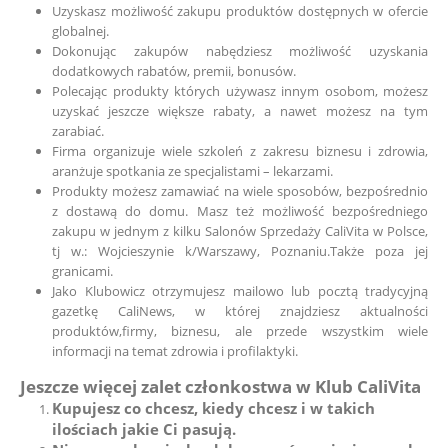
Uzyskasz możliwość zakupu produktów dostępnych w ofercie
globalnej.
Dokonując zakupów nabędziesz możliwość uzyskania
dodatkowych rabatów, premii, bonusów.
Polecając produkty których używasz innym osobom, możesz
uzyskać jeszcze większe rabaty, a nawet możesz na tym
zarabiać.
Firma organizuje wiele szkoleń z zakresu biznesu i zdrowia,
aranżuje spotkania ze specjalistami – lekarzami.
Produkty możesz zamawiać na wiele sposobów, bezpośrednio
z dostawą do domu. Masz też możliwość bezpośredniego
zakupu w jednym z kilku Salonów Sprzedaży CaliVita w Polsce,
tj w.: Wojcieszynie k/Warszawy, Poznaniu.Także poza jej
granicami.
Jako Klubowicz otrzymujesz mailowo lub pocztą tradycyjną
gazetkę CaliNews, w której znajdziesz aktualności
produktów,firmy, biznesu, ale przede wszystkim wiele
informacji na temat zdrowia i profilaktyki.
Jeszcze więcej zalet członkostwa w Klub CaliVita
Kupujesz co chcesz, kiedy chcesz i w takich
ilościach jakie Ci pasują.