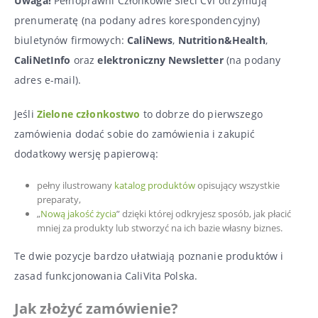
Uwaga!
Pełnoprawni Członkowie Sieci CVI otrzymują
prenumeratę (na podany adres korespondencyjny)
biuletynów firmowych:
CaliNews
,
Nutrition&Health
,
CaliNetInfo
oraz
elektroniczny Newsletter
(na podany
adres e-mail).
Jeśli
Zielone członkostwo
to dobrze do pierwszego
zamówienia dodać sobie do zamówienia i zakupić
dodatkowy wersję papierową:
pełny ilustrowany
katalog produktów
opisujący wszystkie
preparaty,
„
Nową jakość życia
” dzięki której odkryjesz sposób, jak płacić
mniej za produkty lub stworzyć na ich bazie własny biznes.
Te dwie pozycje bardzo ułatwiają poznanie produktów i
zasad funkcjonowania CaliVita Polska.
Jak złożyć zamówienie?