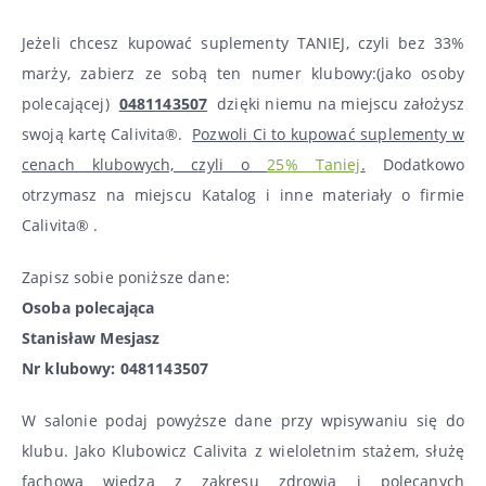
Jeżeli chcesz kupować suplementy TANIEJ, czyli bez 33%
marży, zabierz ze sobą ten numer klubowy:(jako osoby
polecającej)
0481143507
dzięki niemu na miejscu założysz
swoją kartę Calivita®.
Pozwoli Ci to kupować suplementy w
cenach klubowych, czyli o
25% Taniej
.
Dodatkowo
otrzymasz na miejscu Katalog i inne materiały o firmie
Calivita® .
Zapisz sobie poniższe dane:
Osoba polecająca
Stanisław Mesjasz
Nr klubowy: 0481143507
W salonie podaj powyższe dane przy wpisywaniu się do
klubu. Jako Klubowicz Calivita z wieloletnim stażem, służę
fachową wiedzą z zakresu zdrowia i polecanych