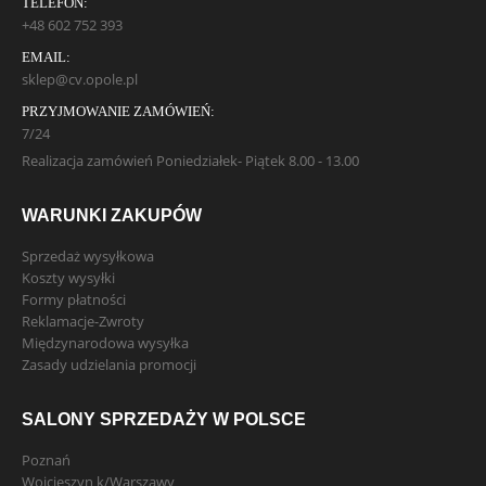
TELEFON:
+48 602 752 393
EMAIL:
sklep@cv.opole.pl
PRZYJMOWANIE ZAMÓWIEŃ:
7/24
Realizacja zamówień Poniedziałek- Piątek 8.00 - 13.00
WARUNKI ZAKUPÓW
Sprzedaż wysyłkowa
Koszty wysyłki
Formy płatności
Reklamacje-Zwroty
Międzynarodowa wysyłka
Zasady udzielania promocji
SALONY SPRZEDAŻY W POLSCE
Poznań
Wojcieszyn k/Warszawy