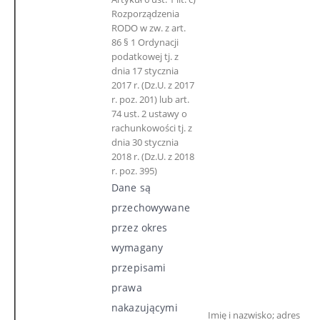
Rozporządzenia
RODO w zw. z art.
86 § 1 Ordynacji
podatkowej tj. z
dnia 17 stycznia
2017 r. (Dz.U. z 2017
r. poz. 201) lub art.
74 ust. 2 ustawy o
rachunkowości tj. z
dnia 30 stycznia
2018 r. (Dz.U. z 2018
r. poz. 395)
Dane są
przechowywane
przez okres
wymagany
przepisami
prawa
nakazującymi
Imię i nazwisko; adres