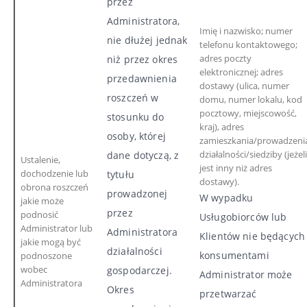
przez
Administratora,
Imię i nazwisko; numer
nie dłużej jednak
telefonu kontaktowego;
adres poczty
niż przez okres
elektronicznej; adres
przedawnienia
dostawy (ulica, numer
roszczeń w
domu, numer lokalu, kod
pocztowy, miejscowość,
stosunku do
kraj), adres
osoby, której
zamieszkania/prowadzeni
działalności/siedziby (jeżeli
dane dotyczą, z
Ustalenie,
jest inny niż adres
dochodzenie lub
tytułu
dostawy).
obrona roszczeń
prowadzonej
W wypadku
jakie może
przez
podnosić
Usługobiorców lub
Administrator lub
Administratora
Klientów nie będących
jakie mogą być
działalności
konsumentami
podnoszone
wobec
gospodarczej.
Administrator może
Administratora
Okres
przetwarzać