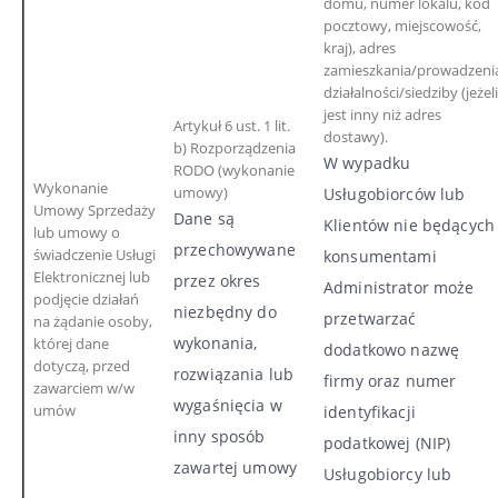
domu, numer lokalu, kod
pocztowy, miejscowość,
kraj), adres
zamieszkania/prowadzeni
działalności/siedziby (jeżeli
jest inny niż adres
Artykuł 6 ust. 1 lit.
dostawy).
b) Rozporządzenia
W wypadku
RODO (wykonanie
Wykonanie
umowy)
Usługobiorców lub
Umowy Sprzedaży
Dane są
Klientów nie będących
lub umowy o
przechowywane
świadczenie Usługi
konsumentami
Elektronicznej lub
przez okres
Administrator może
podjęcie działań
niezbędny do
przetwarzać
na żądanie osoby,
wykonania,
której dane
dodatkowo nazwę
dotyczą, przed
rozwiązania lub
firmy oraz numer
zawarciem w/w
wygaśnięcia w
umów
identyfikacji
inny sposób
podatkowej (NIP)
zawartej umowy
Usługobiorcy lub