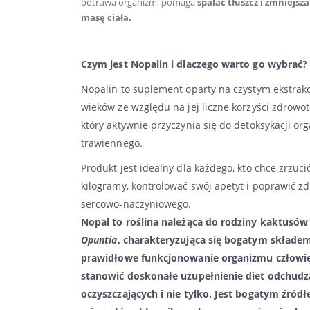
odtruwa organizm, pomaga
spalać tłuszcz i zmniej
masę ciała.
Czym jest Nopalin i dlaczego warto go wybrać?
Nopalin to suplement oparty na czystym ekstrakci
wieków ze względu na jej liczne korzyści zdrowo
który aktywnie przyczynia się do detoksykacji o
trawiennego.
Produkt jest idealny dla każdego, kto chce zrzuc
kilogramy, kontrolować swój apetyt i poprawić z
sercowo-naczyniowego.
Nopal to roślina należąca do rodziny kaktusów
Opuntia
, charakteryzująca się bogatym składe
prawidłowe funkcjonowanie organizmu człowi
stanowić doskonałe uzupełnienie diet odchudz
oczyszczających i nie tylko. J
est bogatym źród