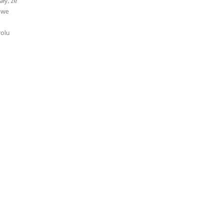
ły, że
 we
rolu