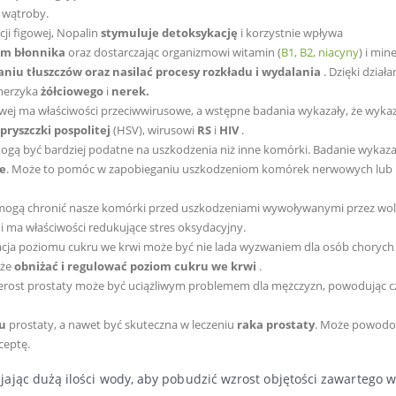
e wątroby.
ji figowej, Nopalin
stymuluje detoksykację
i korzystnie wpływa
em błonnika
oraz dostarczając organizmowi witamin (
B1, B2, niacyny
) i min
niu tłuszczów oraz nasilać procesy rozkładu i wydalania
. Dzięki działa
herzyka
żółciowego
i
nerek.
gowej ma właściwości przeciwwirusowe, a wstępne badania wykazały, że wyka
pryszczki
pospolitej
(HSV), wirusowi
RS
i
HIV
.
ą być bardziej podatne na uszkodzenia niż inne komórki. Badanie wykazał
e
. Może to pomóc w zapobieganiu uszkodzeniom komórek nerwowych lub 
 mogą chronić nasze komórki przed uszkodzeniami wywoływanymi przez wo
 i ma właściwości redukujące stres oksydacyjny.
cja poziomu cukru we krwi może być nie lada wyzwaniem dla osób chorych
oże
obniżać i regulować poziom cukru we krwi
.
erost prostaty może być uciążliwym problemem dla mężczyzn, powodując c
u
prostaty, a nawet być skuteczna w leczeniu
raka prostaty
. Może powod
ceptę.
jając dużą ilości wody, aby pobudzić wzrost objętości zawartego 