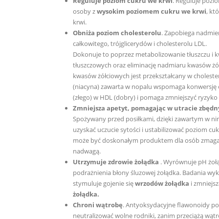
Reguluje poziom cukru we krwi
. Reguluje pozi
osoby z
wysokim poziomem cukru we krwi
, kt
krwi.
Obniża poziom cholesterolu
. Zapobiega nadmie
całkowitego, trójglicerydów i cholesterolu LDL.
Dokonuje to poprzez metabolizowanie tłuszczu i
tłuszczowych oraz eliminację nadmiaru kwasów żó
kwasów żółciowych jest przekształcany w choleste
(niacyna) zawarta w nopalu wspomaga konwersję 
(złego) w HDL (dobry) i pomaga zmniejszyć ryzyko
Zmniejsza apetyt, pomagając w utracie zbęd
Spożywany przed posiłkami, dzięki zawartym w n
uzyskać uczucie sytości i ustabilizować poziom cuk
może być doskonałym produktem dla osób zmagaj
nadwagą.
Utrzymuje zdrowie żołądka
. Wyrównuje pH żołą
podrażnienia błony śluzowej żołądka. Badania wyk
stymuluje gojenie się
wrzodów żołądka
i zmniejs
żołądka.
Chroni wątrobę
. Antyoksydacyjne flawonoidy p
neutralizować wolne rodniki, zanim przeciążą wąt