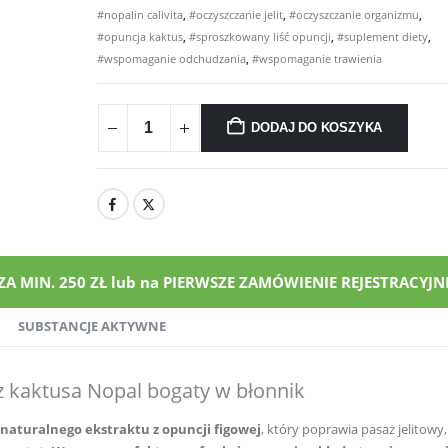
#nopalin calivita
,
#oczyszczanie jelit
,
#oczyszczanie organizmu
,
#opuncja kaktus
,
#sproszkowany liść opuncji
,
#suplement diety
,
#wspomaganie odchudzania
,
#wspomaganie trawienia
DODAJ DO KOSZYKA
MIN. 250 ZŁ lub na PIERWSZE ZAMÓWIENIE REJESTRACYJNE
SUBSTANCJE AKTYWNE
 z kaktusa Nopal bogaty w błonnik
naturalnego ekstraktu z opuncji figowej
, który poprawia pasaż jelitowy,