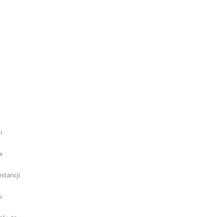
i
w
stancji
u