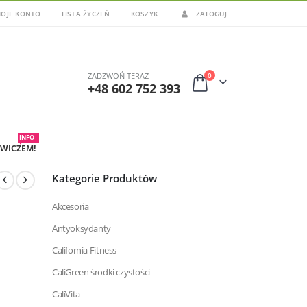
OJE KONTO
LISTA ŻYCZEŃ
KOSZYK
ZALOGUJ
0
ZADZWOŃ TERAZ
+48 602 752 393
INFO
WICZEM!
Kategorie Produktów
Akcesoria
Antyoksydanty
California Fitness
CaliGreen środki czystości
CaliVita