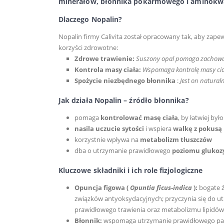
minerałów, błonnika pokarmowego i aminokw
Dlaczego Nopalin?
Nopalin firmy Calivita został opracowany tak, aby zapew
korzyści zdrowotne:
Zdrowe trawienie:
Suszony opal pomaga zachowa
Kontrola masy ciała:
Wspomaga kontrolę masy cia
Spożycie niezbędnego błonnika
:
Jest on natura
Jak działa Nopalin – źródło błonnika?
pomaga
kontrolować masę ciała
, by łatwiej było
nasila uczucie sytości
i wspiera
walkę z pokusą
korzystnie wpływa na
metabolizm tłuszczów
dba o utrzymanie prawidłowego
poziomu glukoz
Kluczowe składniki i ich role fizjologiczne
Opuncja figowa (
Opuntia ficus-indica
):
bogate ź
związków antyoksydacyjnych; przyczynia się do u
prawidłowego trawienia oraz metabolizmu lipidó
Błonnik:
wspomaga utrzymanie prawidłowego pasa