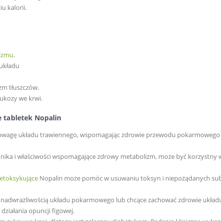
u kalorii.
nizmu
.
układu
m tłuszczów.
lukozy we krwi.
e tabletek Nopalin
agę układu trawiennego, wspomagając zdrowie przewodu pokarmowego 
nika i właściwości wspomagające zdrowy metabolizm, może być korzystny 
detoksykujące
Nopalin może pomóc w usuwaniu toksyn i niepożądanych sub
z nadwrażliwością układu pokarmowego lub chcące zachować zdrowie układ
iałania opuncji figowej.