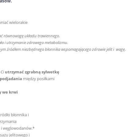
asów.
niać wielorakie
ć równowagę układu trawiennego.
ła i utrzymanie zdrowego metabolizmu.
lnym źródłem niezbędnego błonnika wspomagającego zdrowie jelit i
wagę
.
 Ci
utrzymać zgrabną sylwetkę
 podjadania
między posiłkami
y we krwi
ródło błonnika i
trzymania
w i węglowodanów.*
żu jelitowego i