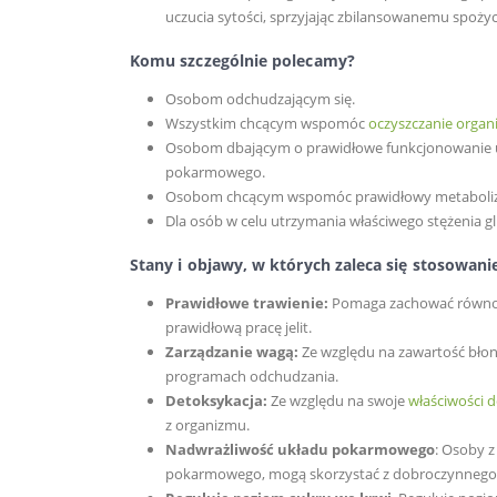
uczucia sytości, sprzyjając zbilansowanemu spożyci
Komu szczególnie polecamy?
Osobom odchudzającym się.
Wszystkim chcącym wspomóc
oczyszczanie orga
Osobom dbającym o prawidłowe funkcjonowanie 
pokarmowego.
Osobom chcącym wspomóc prawidłowy metaboliz
Dla osób w celu utrzymania właściwego stężenia g
Stany i objawy, w których zaleca się stosowani
Prawidłowe trawienie:
Pomaga zachować równow
prawidłową pracę jelit.
Zarządzanie wagą:
Ze względu na zawartość błon
programach odchudzania.
Detoksykacja:
Ze względu na swoje
właściwości 
z organizmu.
Nadwrażliwość układu pokarmowego
: Osoby 
pokarmowego, mogą skorzystać z dobroczynnego dz