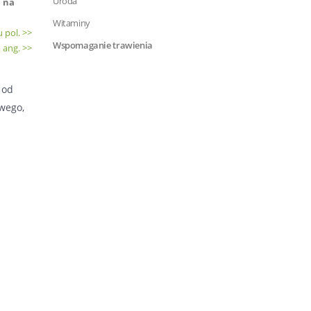
Uroda
i na
Witaminy
 pol. >>
Wspomaganie trawienia
 ang. >>
 od
wego,