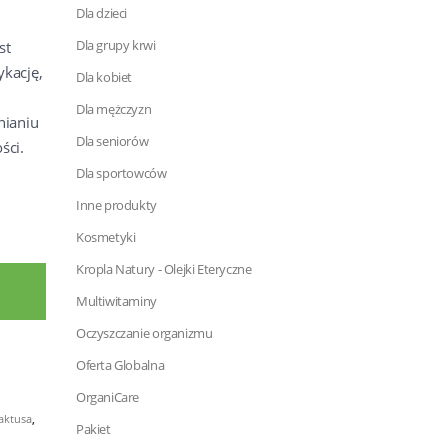
Dla dzieci
Dla grupy krwi
st
kację,
Dla kobiet
Dla mężczyzn
nianiu
Dla seniorów
ści.
Dla sportowców
Inne produkty
Kosmetyki
Kropla Natury - Olejki Eteryczne
Multiwitaminy
Oczyszczanie organizmu
Oferta Globalna
OrganiCare
aktusa
,
Pakiet