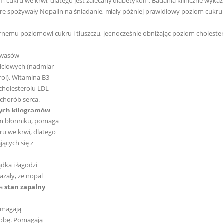
om cukru we krwi, dlatego jest zalecany diabetykom. Badania kliniczne wykaza
óre spożywały Nopalin na śniadanie, miały później prawidłowy poziom cukru
rnemu poziomowi cukru i tłuszczu, jednocześnie obniżając poziom choleste
 kwasów
łciowych (nadmiar
rol). Witamina B3
cholesterolu LDL
 chorób serca.
nych kilogramów
.
im błonniku, pomaga
ru we krwi, dlatego
ących się z
dka i łagodzi
azały, że nopal
za
stan zapalny
omagają
robę. Pomagają