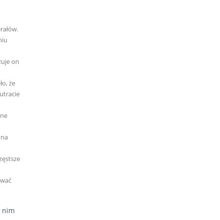
erałów.
niu
zuje on
o, że
utracie
lne
 na
zęstsze
ować
w nim