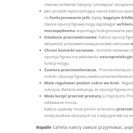
również wchłaniać toksyny i zmniejszać obciążeni
Jako produkt wykorzystujący owoce kaktusa opunc
na
funkcjonowanie jelit
, będąc
bogatym źródł
Owoce opuncji figowej mogą zapobiegać
wchłania
moczopędnemu
wspomaga funkcjonowanie pęc
Działanie
przeciwwirusowe
. Kaktus opuncji fi
aktywność przeciwwirusową przeciwko wirusowi
o
Chroni komórki nerwowe.
Komórki nerwowe mog
opuncja figowa ma właściwości
neuroprotekcyjn
funkcji mózgu.
Zawiera przeciwutleniacze.
Przeciwutleniacze
rodniki. Opuncja figowa zawiera przeciwutleniacze
Może regulować poziom cukru we krwi.
Regula
cukrzycę. Badania wskazują, że opuncja figowa m
Może leczyć przerost prostaty
(u mężczyzn). Prz
oddawanie moczu.
Kaktus opalowy może pomóc w leczeniu
przerost
mniej skutków ubocznych niż tradycyjne leki na re
Nopalin
CaliVita należy zawsze przyjmować, popi