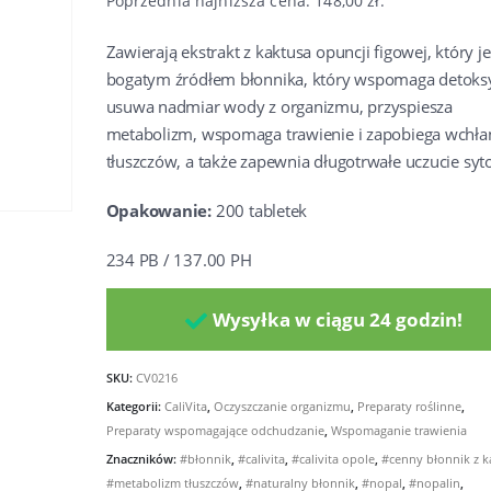
wynosiła:
wynosi:
Poprzednia najniższa cena:
148,00
zł
.
197,00 zł.
148,00 zł.
Zawierają ekstrakt z kaktusa opuncji figowej, który je
bogatym źródłem błonnika, który wspomaga detoksy
usuwa nadmiar wody z organizmu, przyspiesza
metabolizm, wspomaga trawienie i zapobiega wchła
tłuszczów, a także zapewnia długotrwałe uczucie syto
Opakowanie:
200 tabletek
234 PB / 137.00 PH
Wysyłka w ciągu 24 godzin!
SKU:
CV0216
Kategorii:
CaliVita
,
Oczyszczanie organizmu
,
Preparaty roślinne
,
Preparaty wspomagające odchudzanie
,
Wspomaganie trawienia
Znaczników:
#błonnik
,
#calivita
,
#calivita opole
,
#cenny błonnik z k
#metabolizm tłuszczów
,
#naturalny błonnik
,
#nopal
,
#nopalin
,