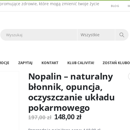
promujące zdrowie, które mogą zmienić twoje życie
BLOG
M
OCJE
ZAPYTAJ
KONTAKT
KLUB CALIVITA!
ZOSTAŃ KLUBO
Nopalin – naturalny
błonnik, opuncja,
oczyszczanie układu
pokarmowego
Pierwotna
Aktualna
148,00
zł
197,00
zł
cena
cena