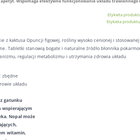
sza apetyt. Wspomaga efektywne funkcjonowanie układu trawiennego 
Etykieta produktu
Etykieta produktu
e z kaktusa Opuncji figowej, rośliny wysoko cenionej i stosowanej
tne.
Tabletki stanowią bogate i naturalne źródło błonnika pokarmo
rganizmu, regulacji metabolizmu i utrzymania zdrowia układu
ić zbędne
drowie układu
 z gatunku
m wspierającym
eka. Nopal może
ających,
łem
witamin,