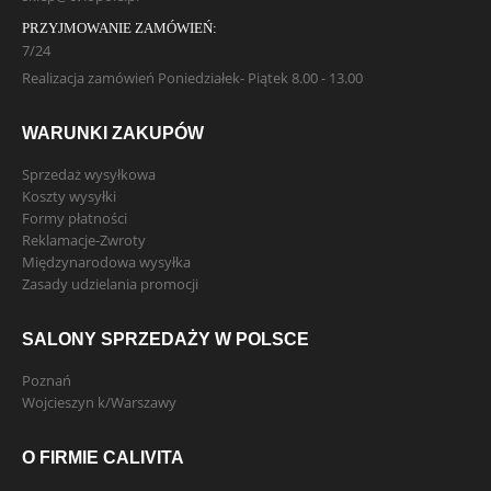
PRZYJMOWANIE ZAMÓWIEŃ:
7/24
Realizacja zamówień Poniedziałek- Piątek 8.00 - 13.00
WARUNKI ZAKUPÓW
Sprzedaż wysyłkowa
Koszty wysyłki
Formy płatności
Reklamacje-Zwroty
Międzynarodowa wysyłka
Zasady udzielania promocji
SALONY SPRZEDAŻY W POLSCE
Poznań
Wojcieszyn k/Warszawy
O FIRMIE CALIVITA