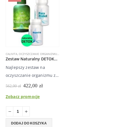
CALIVITA
,
OCZYSZCZANIE ORGANIZMU
,
PAKIET
Zestaw Naturalny DETOKS – wygraj ze STRESEM
Najlepszy zestaw na
oczyszczanie organizmu z
toksyn
Pierwotna
Aktualna
422,00
zł
562,00
zł
cena
cena
wynosiła:
wynosi:
Zobacz promocje
562,00 zł.
422,00 zł.
DODAJ DO KOSZYKA