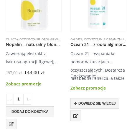
CALIVITA
,
OCZYSZCZANIE ORGANIZMU
,
PREPARATY ROŚLINNE
CALIVITA
,
OCZYSZCZANIE ORGANIZMU
,
PREPARATY WSPOMAGAJĄC
,
OFE
Nopalin – naturalny błonnik, opuncja, oczyszczanie układu pokarmowego
Ocean 21 – źródło alg morskich – 8 alg morskich i sok z aloesu
Zawierają ekstrakt z
Ocean 21 – wspaniała
kaktusa opuncji figowej,
pomoc w kuracjach
który jest bogatym źródłem
oczyszczających. Dostarcza
Pierwotna
Aktualna
148,00
zł
197,00
zł
Opakowanie:…
cena
cena
błonnika, który wspomaga
niezbędnej energii, a także
wynosiła:
wynosi:
Zobacz promocje
detoksykację, usuwa
wspiera procesy
197,00 zł.
148,00 zł.
Zobacz promocje
nadmiar wody z
fizjologiczne. Wspomaga
organizmu, przyspiesza
procesy regeneracji
DOWIEDZ SIĘ WIĘCEJ
metabolizm, wspomaga
komórek · zapobiega
DODAJ DO KOSZYKA
trawienie i zapobiega
absorpcji toksyn z jelit ·
wchłanianiu tłuszczów, a
przyspiesza oczyszczanie