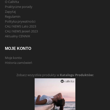
O CaliVita
Praktyczne porady
Zapytaj
Regulamin
Polityka prywatności
CALI NEWS Lato 2023
CALI NEWS Jesień 2023
Aktualny CENNIK
MOJE KONTO
Moje konto
Historia zamówień
Zobacz wszystkie produkty w
Katalogu Produktów: