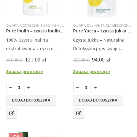
CALIVITA
,
OCZYSZCZANIE ORGANIZMU
,
PREPARATY WSPOMAGAJĄCE ODCHUDZANIE
CALIVITA
,
DLA KOBIET
,
DLA MĘŻCZYZN
,
PROBI
,
OCZ
Pure Inulin – czysta inulina z cykorii na prawidłowe funkcjonowanie przewodu pokarmowego
Pure Yucca – czysta jukka na odporność i oczyszczanie organizmu
100% Czysta Inulina
Czysta Jukka – Naturalna
ekstrahowana z cykorii,
Detoksykacja, w swojej
wspomaga prawidłowe
esencji, jest bogatym
Pierwotna
Aktualna
Pierwotna
Aktualna
121,00
zł
94,00
zł
161,00
zł
125,00
zł
cena
cena
cena
cena
funkcjonowanie przewodu
źródłem saponin –
wynosiła:
wynosi:
wynosiła:
wynosi:
Zobacz promocje
Zobacz promocje
pokarmowego,
naturalnych pierwiastków o
161,00 zł.
121,00 zł.
125,00 zł.
94,00 zł.
detoksykację, utratę wagi.
działaniu steroidowym – o
Inulina korzystna dla
właściwościach
diabetyków. Ze względu na
moczopędnych,
DODAJ DO KOSZYKA
DODAJ DO KOSZYKA
wysoką zawartość
przeciwzapalnych,
rozpuszczalnego w wodzie
przeciwskurczowych i
błonnika, proszek inuliny
antyoksydacyjnych. Główne
wspomaga…
zadanie – eliminacja…
-25%