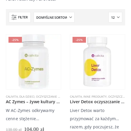
FILTER
-25%
-25%
CALIVITA
,
DLA DZIECI
,
OCZYSZCZANIE ORGANIZMU
CALIVITA
,
PREPARATY WSPOMAGAJĄCE ODCHUDZ
,
INNE PRODUKTY
,
OCZYSZCZANIE ORGANIZMU
AC Zymes – żywe kultury bakterii acidophillus, probiotyk
Liver Detox oczyszczanie i kompleksowe wsparcie wątroby 60 kaps
W AC-Zymes odkrywamy
Liver Detox warto
cenne stężenie
przyjmować za każdym
Lactobacillus acidophilus,
razem, gdy poczujesz, że
Pierwotna
Aktualna
104,00
zł
138,00
zł