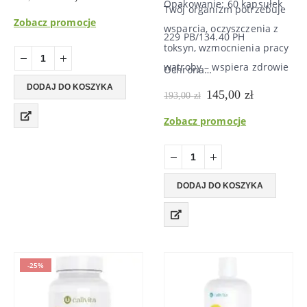
Opakowanie: 60 kapsułek
cena
cena
bakterii kwasu mlekowego
Twój organizm potrzebuje
wynosiła:
wynosi:
Zobacz promocje
o szczególnym znaczeniu
wsparcia, oczyszczenia z
138,00 zł.
104,00 zł.
229 PB/134.40 PH
dla utrzymania funkcji
toksyn, wzmocnienia pracy
trawiennych i równowagi
wątroby – wspiera zdrowie
Ochrona…
flory jelitowej. Przyczynia
wątroby i detoksykację
DODAJ DO KOSZYKA
Pierwotna
Aktualna
145,00
zł
193,00
zł
się ona do regulacji
cena
cena
wynosiła:
wynosi:
Zobacz promocje
równowagi między
193,00 zł.
145,00 zł.
przyjaznymi i…
DODAJ DO KOSZYKA
-25%