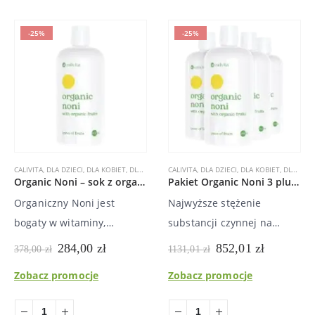
także zapewnia…
organizmu.
-25%
-25%
CALIVITA
,
DLA DZIECI
,
DLA KOBIET
,
DLA MĘŻCZYZN
CALIVITA
,
OCZYSZCZANIE ORGANIZMU
,
DLA DZIECI
,
DLA KOBIET
,
,
PREPARA
DLA MĘŻCZYZN
Organic Noni – sok z organicznego owocu noni oraz granatu, czereśni i winogron
Pakiet Organic Noni 3 plus 1 za grosz – odżywcza witaminowa bomba
Organiczny Noni jest
Najwyższe stężenie
bogaty w witaminy,
substancji czynnej na
aminokwasy i minerały.
rynku, jakość potwierdzona
Pierwotna
Aktualna
Pierwotna
Aktualna
284,00
zł
852,01
zł
378,00
zł
1131,01
zł
cena
cena
cena
cena
Poprawia przyswajanie
certyfikatami, normalizuje
wynosiła:
wynosi:
wynosiła:
wynosi:
Zobacz promocje
Zobacz promocje
składników odżywczych.
funkcje komórek, poprawia
378,00 zł.
284,00 zł.
1131,01 zł.
852,01 zł
Wzmacnia układ
przyswajanie składników