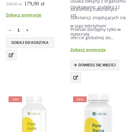
ParaProteX – działanie
usuwa toksyny z organizmu
Pierwotna
Aktualna
179,00
zł
238,00
zł
Opakowanie: pudełko 12
cena
cena
przeciwpasożytnicze i
za pomocą naturalnych
wynosiła:
wynosi:
Zobacz promocje
szt.
przeciwbakteryjnyne o
substancji znajdujących się
238,00 zł.
179,00 zł.
przedłużonym działaniu.
w jego tekstylnym
Produkt dostępny tylko w
Zawarte w nim składniki, w
materiale.
ofercie globalnej do
tym słynne Pau d’Arco,
DODAJ DO KOSZYKA
nabycia tylko…
Zobacz promocje
przyczyniają się do ochrony
organizmu przed atakiem…
DOWIEDZ SIĘ WIĘCEJ
-25%
-25%