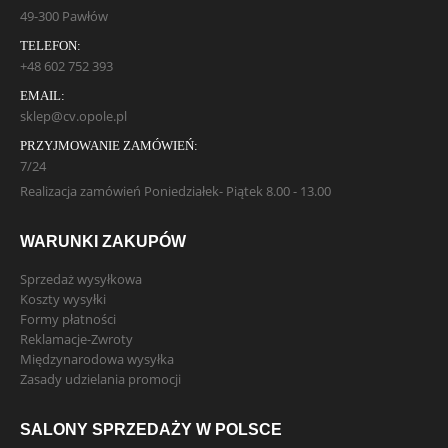
49-300 Pawłów
TELEFON:
+48 602 752 393
EMAIL:
sklep@cv.opole.pl
PRZYJMOWANIE ZAMÓWIEŃ:
7/24
Realizacja zamówień Poniedziałek- Piątek 8.00 - 13.00
WARUNKI ZAKUPÓW
Sprzedaż wysyłkowa
Koszty wysyłki
Formy płatności
Reklamacje-Zwroty
Międzynarodowa wysyłka
Zasady udzielania promocji
SALONY SPRZEDAŻY W POLSCE