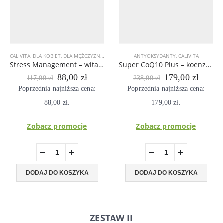
CALIVITA
,
DLA KOBIET
,
DLA MĘŻCZYZN
,
DLA SPORTOWCÓW
ANTYOKSYDANTY
,
PREPARATY WSPOMAGAJĄCE 
,
CALIVITA
Stress Management – witaminy z grupy B – zarządzanie stresem
Super CoQ10 Plus – koenzym Q10, beta-karoten, witamina E i selen
Pierwotna
Aktualna
Pierwotna
Aktual
88,00
zł
179,00
zł
117,00
zł
238,00
zł
cena
cena
cena
cena
Poprzednia najniższa cena:
Poprzednia najniższa cena:
wynosiła:
wynosi:
wynosiła:
wynosi
88,00
117,00 zł.
zł
.
88,00 zł.
179,00
238,00 zł.
zł
.
179,00
Zobacz promocje
Zobacz promocje
DODAJ DO KOSZYKA
DODAJ DO KOSZYKA
ZESTAW II