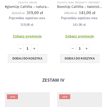
CALIVITA
,
URODA
CALIVITA
,
INNE PRODUKTY
,
PREPARATY MINERALNE
#glamUp CaliVita – naturalny eliksir dla urody i kondycji -10 g kolagenu w jednej dawce
BoostUp CaliVita – świeżość umysłu, wysoka wydajność i koncentracja
Pierwotna
Aktualna
Pierwotna
Aktual
319,00
zł
141,00
zł
424,00
zł
188,00
zł
cena
cena
cena
cena
Poprzednia najniższa cena:
Poprzednia najniższa cena:
wynosiła:
wynosi:
wynosiła:
wynosi
319,00
424,00 zł.
zł
.
319,00 zł.
141,00
188,00 zł.
zł
.
141,00
Zobacz promocje
Zobacz promocje
DODAJ DO KOSZYKA
DODAJ DO KOSZYKA
ZESTAW IV
-25%
-25%