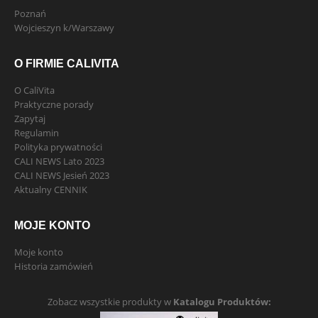
Poznań
Wojcieszyn k/Warszawy
O FIRMIE CALIVITA
O CaliVita
Praktyczne porady
Zapytaj
Regulamin
Polityka prywatności
CALI NEWS Lato 2023
CALI NEWS Jesień 2023
Aktualny CENNIK
MOJE KONTO
Moje konto
Historia zamówień
Zobacz wszystkie produkty w
Katalogu Produktów: