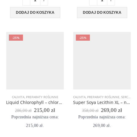
DODAJ DO KOSZYKA
DODAJ DO KOSZYKA
-25%
-25%
CALIVITA
,
PREPARATY ROŚLINNE
CALIVITA
,
PREPARATY ROŚLINNE
,
SERCE I UKŁAD KRĄŻENIA
Liquid Chlorophyll – chlorofil w płynie (chlorofilina), płyn alkalizujący 473 ML
Super Soya Lecithin XL – naturalna lecytyna dla mózgu i serca, wspieranie wątroby
Pierwotna
Aktualna
Pierwotna
Aktual
215,00
zł
269,00
zł
286,00
zł
358,00
zł
cena
cena
cena
cena
Poprzednia najniższa cena:
Poprzednia najniższa cena:
wynosiła:
wynosi:
wynosiła:
wynosi
215,00
286,00 zł.
zł
.
215,00 zł.
269,00
358,00 zł.
zł
.
269,00