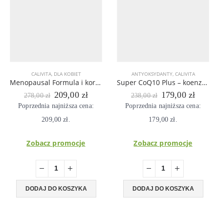
CALIVITA
,
DLA KOBIET
ANTYOKSYDANTY
,
CALIVITA
Menopausal Formula i korzystaj z życia bez nieprzyjemnych dolegliwości
Super CoQ10 Plus – koenzym Q10, beta-karoten, witamina E i selen
Pierwotna
Aktualna
Pierwotna
Aktual
209,00
zł
179,00
zł
278,00
zł
238,00
zł
cena
cena
cena
cena
Poprzednia najniższa cena:
Poprzednia najniższa cena:
wynosiła:
wynosi:
wynosiła:
wynosi
209,00
278,00 zł.
zł
.
209,00 zł.
179,00
238,00 zł.
zł
.
179,00
Zobacz promocje
Zobacz promocje
DODAJ DO KOSZYKA
DODAJ DO KOSZYKA