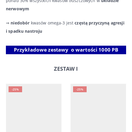
ponad 30% wszystkich kwasów tłuszczowych w
układzie
nerwowym
⇒
niedobór
kwasów omega-3 jest
częstą przyczyną agresji
i spadku nastroju
Przykładowe zestawy o wartości 1000 PB
ZESTAW I
-25%
-25%