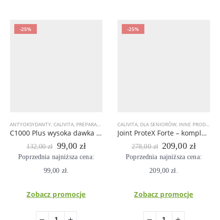
-25%
-25%
ANTYOKSYDANTY
,
CALIVITA
,
PREPARATY WSPOMAGAJĄCE ODPORNOŚĆ
CALIVITA
,
DLA SENIORÓW
,
WITAMINY
,
INNE PRODUKTY
C1000 Plus wysoka dawka witaminy C o przedłużonym uwalnianiu 100 tab
Joint ProteX Forte – kompleksowa ochrona stawów
Pierwotna
Aktualna
Pierwotna
Aktual
99,00
zł
209,00
zł
132,00
zł
278,00
zł
cena
cena
cena
cena
Poprzednia najniższa cena:
Poprzednia najniższa cena:
wynosiła:
wynosi:
wynosiła:
wynosi
99,00
132,00 zł.
zł
.
99,00 zł.
209,00
278,00 zł.
zł
.
209,00
Zobacz promocje
Zobacz promocje