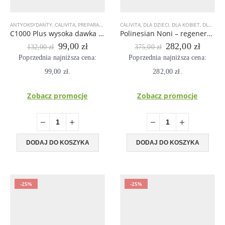
ANTYOKSYDANTY
,
CALIVITA
,
PREPARATY WSPOMAGAJĄCE ODPORNOŚĆ
CALIVITA
,
DLA DZIECI
,
DLA KOBIET
,
WITAMINY
,
DLA MĘŻCZYZN
C1000 Plus wysoka dawka witaminy C o przedłużonym uwalnianiu 100 tab
Polinesian Noni – regeneracja i wzmocnienie odporności, składniki działają na poziomie komórkowym
Pierwotna
Aktualna
Pierwotna
Aktual
99,00
zł
282,00
zł
132,00
zł
375,00
zł
cena
cena
cena
cena
Poprzednia najniższa cena:
Poprzednia najniższa cena:
wynosiła:
wynosi:
wynosiła:
wynosi
99,00
132,00 zł.
zł
.
99,00 zł.
282,00
375,00 zł.
zł
.
282,00
Zobacz promocje
Zobacz promocje
DODAJ DO KOSZYKA
DODAJ DO KOSZYKA
-25%
-25%