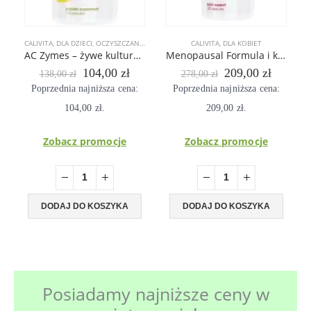
CALIVITA
,
DLA DZIECI
,
OCZYSZCZANIE ORGANIZMU
,
CALIVITA
PREPARATY WSPOMAGAJĄCE ODCH
,
DLA KOBIET
AC Zymes – żywe kultury bakterii acidophillus, probiotyk
Menopausal Formula i korzystaj z życia bez nieprzyjemnych dolegliwości
Pierwotna
Aktualna
Pierwotna
Aktual
104,00
zł
209,00
zł
138,00
zł
278,00
zł
cena
cena
cena
cena
Poprzednia najniższa cena:
Poprzednia najniższa cena:
wynosiła:
wynosi:
wynosiła:
wynosi
104,00
138,00 zł.
zł
.
104,00 zł.
209,00
278,00 zł.
zł
.
209,00 
Zobacz promocje
Zobacz promocje
DODAJ DO KOSZYKA
DODAJ DO KOSZYKA
Posiadamy najniższe ceny w