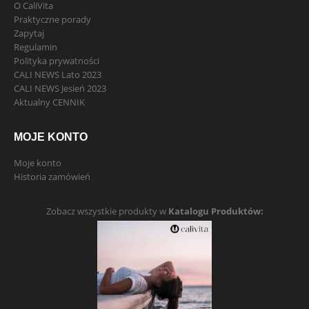
O CaliVita
Praktyczne porady
Zapytaj
Regulamin
Polityka prywatności
CALI NEWS Lato 2023
CALI NEWS Jesień 2023
Aktualny CENNIK
MOJE KONTO
Moje konto
Historia zamówień
Zobacz wszystkie produkty w
Katalogu Produktów: