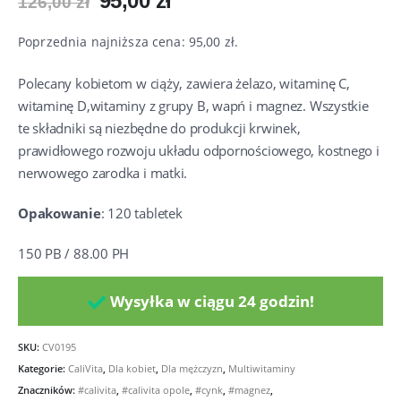
95,00
zł
126,00
zł
cena
cena
wynosiła:
wynosi:
Poprzednia najniższa cena:
95,00
zł
.
126,00 zł.
95,00 zł.
Polecany kobietom w ciąży, zawiera żelazo, witaminę C,
witaminę D,witaminy z grupy B, wapń i magnez. Wszystkie
te składniki są niezbędne do produkcji krwinek,
prawidłowego rozwoju układu odpornościowego, kostnego i
nerwowego zarodka i matki.
Opakowanie
: 120 tabletek
150 PB / 88.00 PH
Wysyłka w ciągu 24 godzin!
SKU:
CV0195
Kategorie:
CaliVita
,
Dla kobiet
,
Dla mężczyzn
,
Multiwitaminy
Znaczników:
#calivita
,
#calivita opole
,
#cynk
,
#magnez
,