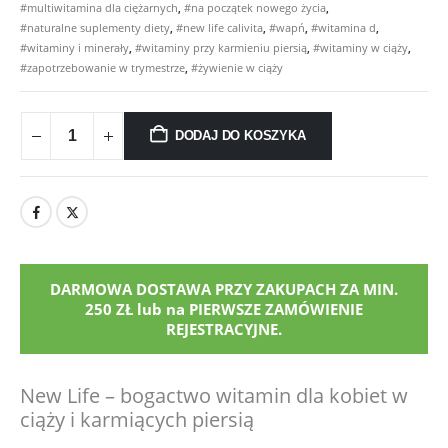
#multiwitamina dla ciężarnych
,
#na początek nowego życia
,
#naturalne suplementy diety
,
#new life calivita
,
#wapń
,
#witamina d
,
#witaminy i minerały
,
#witaminy przy karmieniu piersią
,
#witaminy w ciąży
,
#zapotrzebowanie w trymestrze
,
#żywienie w ciąży
DODAJ DO KOSZYKA
DARMOWA DOSTAWA PRZY ZAKUPACH ZA MIN.
250 ZŁ lub na PIERWSZE ZAMÓWIENIE
REJESTRACYJNE.
New Life – bogactwo witamin dla kobiet w
ciąży i karmiących piersią