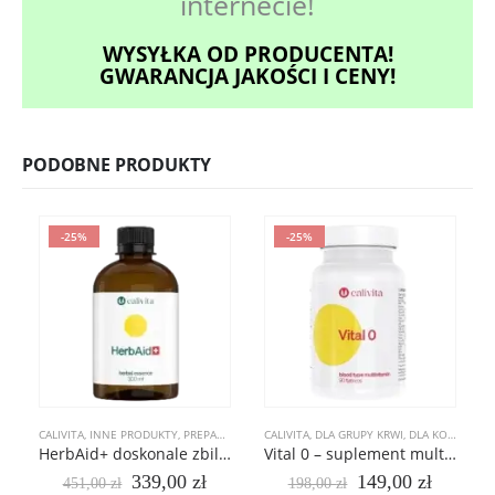
internecie!
WYSYŁKA OD PRODUCENTA!
GWARANCJA JAKOŚCI I CENY!
PODOBNE PRODUKTY
-25%
-25%
CALIVITA
,
INNE PRODUKTY
,
PREPARATY ROŚLINNE
CALIVITA
,
DLA GRUPY KRWI
,
DLA KOBIET
,
DL
HerbAid+ doskonale zbilansowana esencja 53 roślin leczniczych dla skóry
Vital 0 – suplement multiwitaminowy stworzony specjalnie dla osób z grupą krwi 0
Pierwotna
Aktualna
Pierwotna
Aktual
339,00
zł
149,00
zł
451,00
zł
198,00
zł