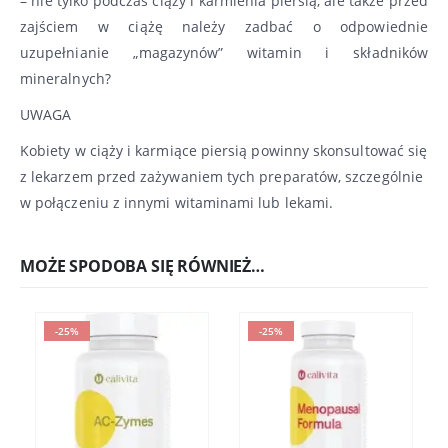
– nie tylko podczas ciąży i karmienia piersią, ale także przed
zajściem w ciążę należy zadbać o odpowiednie
uzupełnianie „magazynów” witamin i składników
mineralnych?
UWAGA
Kobiety w ciąży i karmiące piersią powinny skonsultować się
z lekarzem przed zażywaniem tych preparatów, szczególnie
w połączeniu z innymi witaminami lub lekami.
MOŻE SPODOBA SIĘ RÓWNIEŻ…
-25%
-25%