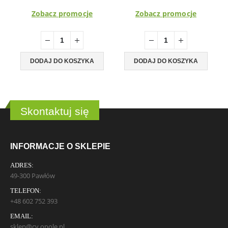
cena
cena
cena
cena
wynosiła:
wynosi:
wynosiła:
wynosi
Zobacz promocje
Zobacz promocje
451,00 zł.
339,00 zł.
198,00 zł.
149,00 
DODAJ DO KOSZYKA
DODAJ DO KOSZYKA
Skontaktuj się
INFORMACJE O SKLEPIE
ADRES:
49-300 Pawłów
TELEFON:
+48 602 752 393
EMAIL:
sklep@cv.opole.pl