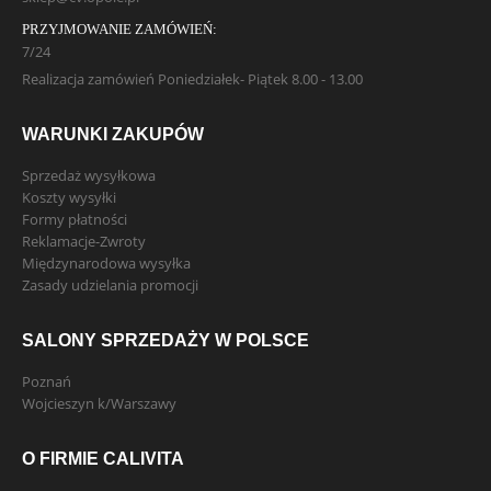
PRZYJMOWANIE ZAMÓWIEŃ:
7/24
Realizacja zamówień Poniedziałek- Piątek 8.00 - 13.00
WARUNKI ZAKUPÓW
Sprzedaż wysyłkowa
Koszty wysyłki
Formy płatności
Reklamacje-Zwroty
Międzynarodowa wysyłka
Zasady udzielania promocji
SALONY SPRZEDAŻY W POLSCE
Poznań
Wojcieszyn k/Warszawy
O FIRMIE CALIVITA