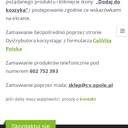
pożądanego produktu i kliknięcie ikony
„Dodaj do
koszyka”
i postępowanie zgodnie ze wskazówkami
na ekranie.
Zamawianie bezpośrednio poprzez stronie
Dystrybutora korzystając z formularza
CaliVita
Polska
Zamawianie produktów telefonicznie pod
numerem
602 752 393
Zamawianie poprzez maila;
sklep@cv.opole.pl
Jeśli dalej masz wątpliwości proszę o
kontakt
Skontaktuj się