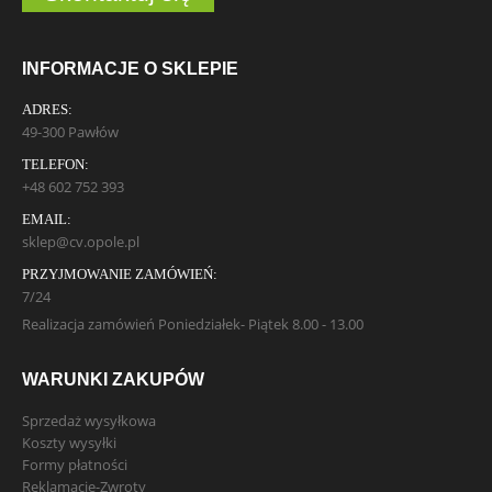
INFORMACJE O SKLEPIE
ADRES:
49-300 Pawłów
TELEFON:
+48 602 752 393
EMAIL:
sklep@cv.opole.pl
PRZYJMOWANIE ZAMÓWIEŃ:
7/24
Realizacja zamówień Poniedziałek- Piątek 8.00 - 13.00
WARUNKI ZAKUPÓW
Sprzedaż wysyłkowa
Koszty wysyłki
Formy płatności
Reklamacje-Zwroty