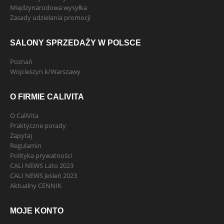
Międzynarodowa wysyłka
Zasady udzielania promocji
SALONY SPRZEDAŻY W POLSCE
Poznań
Wojcieszyn k/Warszawy
O FIRMIE CALIVITA
O CaliVita
Praktyczne porady
Zapytaj
Regulamin
Polityka prywatności
CALI NEWS Lato 2023
CALI NEWS Jesień 2023
Aktualny CENNIK
MOJE KONTO