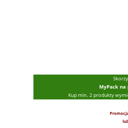
Skorzy
MyPack na
Kup min. 2 produkty wymie
Promocja
lu