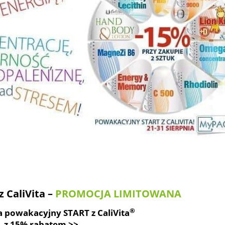
 CaliVita –
PROMOCJA LIMITOWANA
®
 powakacyjny START z CaliVita
z 15% rabatem >>