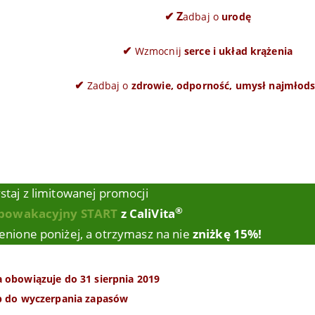
✔ Z
adbaj o
urodę
✔
Wzmocnij
serce i układ krążenia
✔
Zadbaj o
zdrowie, odporność, umysł najmłods
staj z limitowanej promocji
®
powakacyjny START
z CaliVita
nione poniżej, a otrzymasz na nie
zniżkę 15%!
 obowiązuje do 31 sierpnia 2019
b do wyczerpania zapasów