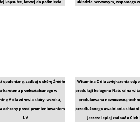
ej kapsułce, łatwej do połknięcia
układzie nerwowym, wspomaga w
ż opaleniznę, zadbaj o skórę Źródło
Witamina C dla zwiększenia odpo
a-karotenu przekształcanego w
produkcji kolagenu Naturalna wit
inę A dla zdrowia skóry, wzroku,
produkowana nowoczesną techno
ia ochrony przed promieniowaniem
przedłużonego uwalniania składni
UV
jeszcze lepiej zadbać o Cieb