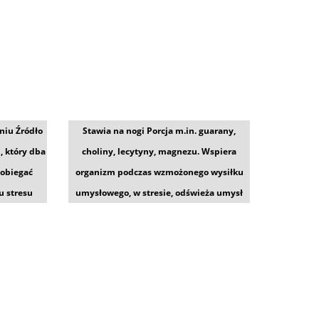
niu Źródło
Stawia na nogi Porcja m.in. guarany,
, który dba
choliny, lecytyny, magnezu. Wspiera
pobiegać
organizm podczas wzmożonego wysiłku
u stresu
umysłowego, w stresie, odświeża umysł