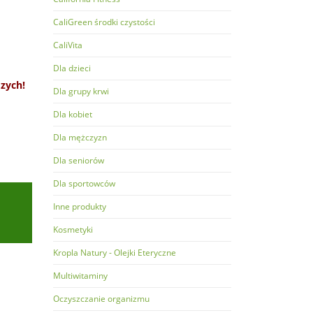
CaliGreen środki czystości
CaliVita
Dla dzieci
zych!
Dla grupy krwi
Dla kobiet
Dla mężczyzn
Dla seniorów
Dla sportowców
Inne produkty
Kosmetyki
Kropla Natury - Olejki Eteryczne
Multiwitaminy
Oczyszczanie organizmu