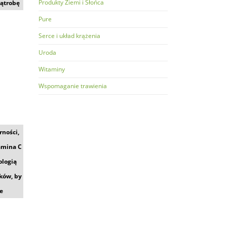
Produkty Ziemi i Słońca
ątrobę
Pure
Serce i układ krążenia
Uroda
Witaminy
Wspomaganie trawienia
rności,
amina C
logią
ków, by
ie