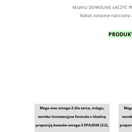
Możesz DOWOLNIE ŁĄCZYĆ PR
Rabat zostanie naliczony
PRODUKT
Mega moc omega-3 dla serca, mózgu,
Mega
wzroku Innowacyjna formuła z idealną
wzrok
proporcją kwasów omega-3 EPA:DHA (3:2),
propor