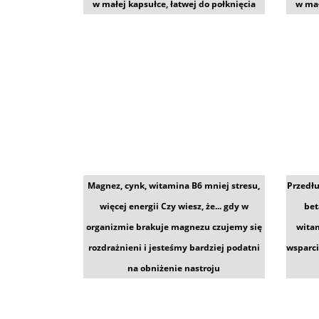
w małej kapsułce, łatwej do połknięcia
w mał
Magnez, cynk, witamina B6 mniej stresu,
Przedłu
więcej energii Czy wiesz, że... gdy w
bet
organizmie brakuje magnezu czujemy się
witam
rozdrażnieni i jesteśmy bardziej podatni
wsparc
na obniżenie nastroju