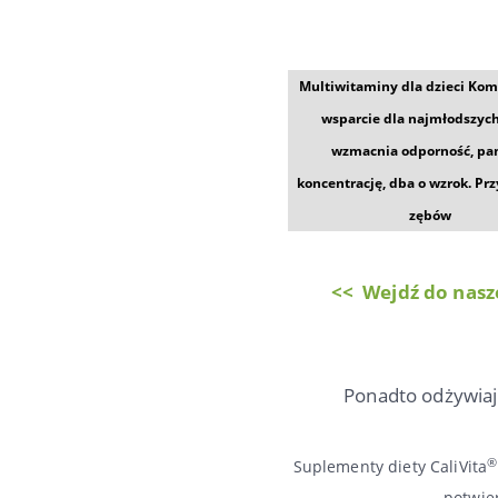
Multiwitaminy dla dzieci Ko
wsparcie dla najmłodszych
wzmacnia odporność, pa
koncentrację, dba o wzrok. Prz
zębów
<< Wejdź do nasze
Ponadto odżywiaj 
®
Suplementy diety CaliVita
– potwie