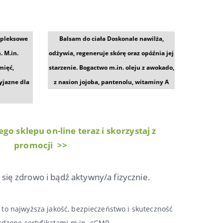
mpleksowe
Balsam do ciała Doskonale nawilża,
. M.in.
odżywia, regeneruje skórę oraz opóźnia jej
mięć,
starzenie. Bogactwo m.in. oleju z awokado,
yjazne dla
z nasion jojoba, pantenolu, witaminy A
go sklepu on-line teraz i skorzystaj z
promocji >>
się zdrowo i bądź aktywny/a fizycznie.
to najwyższa jakość, bezpieczeństwo i skuteczność
rdzone certyfikatami m.in. cGMP.