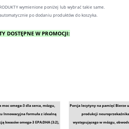
ODUKTY wymienione poniżej lub wybrać takie same.
 automatycznie po dodaniu produktów do koszyka.
Y DOSTĘPNE W PROMOCJI:
 moc omega-3 dla serca, mózgu,
Porcja lecytyny na pamięć Bierze 
u Innowacyjna formuła z idealną
produkcji neuroprzekaźnik
cją kwasów omega-3 EPA:DHA (3:2),
występującego w mózgu, obwo